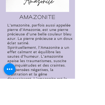
amazonite
L'amazonite, parfois aussi appelée
pierre d'Amazonie, est une pierre
précieuse d'une belle couleur bleu
azur. La pierre précieuse a un doux
éclat satiné.
Spirituellement, l'Amazonite a un
effet calmant et équilibre les
sautes d'humeur. L'amazonite
apaise les traumatismes, suscite
des inquiétudes et des craintes.
Les pensées négatives, la
frustration et la gêne
disparaissent. L'amazonite est la
pierre contre la fatigue des
ressorts.
© 2020 par RENAEJEWELS. Fièrement créé
avec
Wix.com