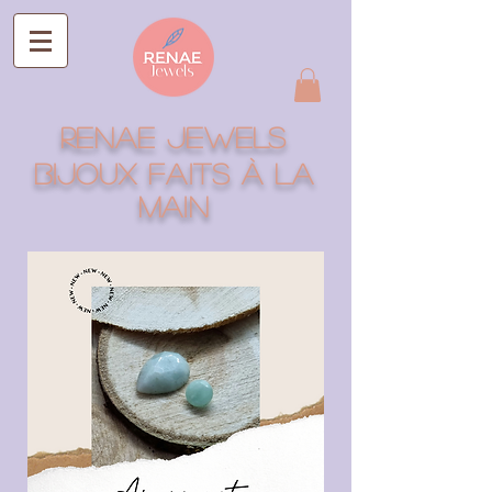
RENAE jEWELS
Bijoux faits à la
main