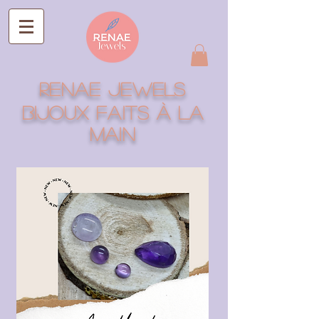
RENAE jEWELS
Bijoux faits à la
main