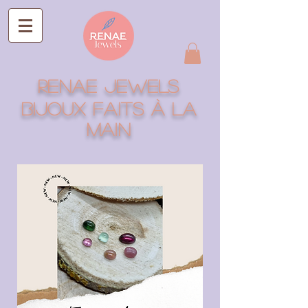
RENAE jEWELS
Bijoux faits à la
main