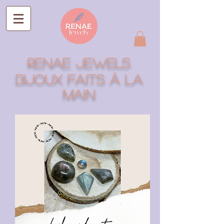
RENAE jEWELS
Bijoux faits à la
main