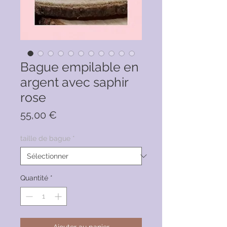
Bague empilable en
argent avec saphir
rose
Prix
55,00 €
taille de bague
*
Quantité
*