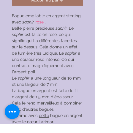
Ajouter au panier
Bague empilable en argent sterling
avec
saphir
rose
.
Belle pierre précieuse
saphir.
Le
saphir
est taillé en rose, ce qui
signifie qu'il a différentes facettes
sur le dessus. Cela donne un effet
de lumière très ludique. Le
saphir
a
une couleur rose intense. Ce qui
contraste magnifiquement avec
l'argent poli.
Le
saphir
a une longueur de 10 mm
et une largeur de 7 mm.
La bague en argent est faite de fil
d'argent de 1,5 mm d'épaisseur.
Cela le rend merveilleux à combiner
avec d'autres bagues.
Comme avec
cette
bague en argent
avec le cœur Larimar.
La bague est en argent sterling 925.