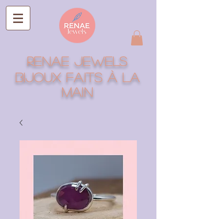
RENAE jEWELS
Bijoux faits à la
main