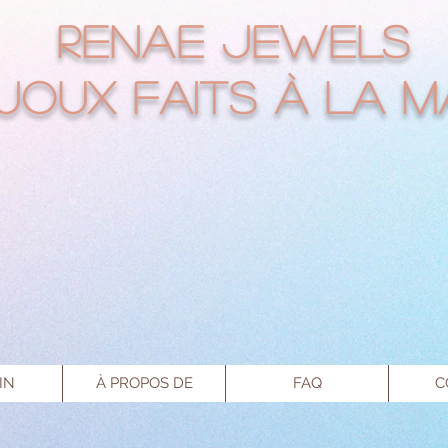
RENAE jEWELS
ijoux faits à la m
IN
À PROPOS DE
FAQ
C