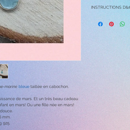
INSTRUCTIONS D&
→ NE PAS porter le pe
douche, la natation, l'
intense.
→ Évitez tout contact e
chimiques, des solvan
proximité des bijoux,
bijoux.
→ Ne laissez pas tomb
dures, car cela pourra
→ Pour nettoyer votre
savonneuse et essuyez
Lorsque vous avez ter
bol d'eau tiède pour l
ue-marine
bleue
taillée en cabochon.
serviette douce.
aissance de mars. Et un très beau cadeau
ant en mars! Ou une fille née en mars!
 douce.
 6 mm.
g 925.