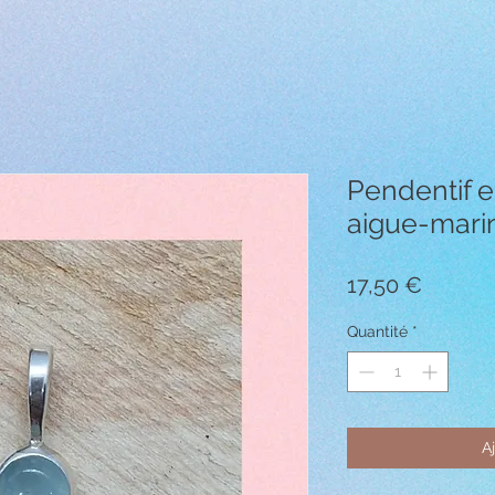
Pendentif e
aigue-mari
Prix
17,50 €
Quantité
*
A