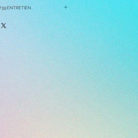
#39;ENTRETIEN
ndentif pendant le sommeil, la
exercice ou toute autre activité
t / ou utilisez des produits
ts, du parfum et du maquillage à
 car ils peuvent endommager les
er le pendentif sur des surfaces
it provoquer des rayures.
 pendentif, plongez-le dans de l'eau
-le avec une brosse à dents souple.
miné, plongez le pendentif dans un
e rincer. Puis séchez-le avec une