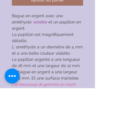
Ajouter au panier
Bague en argent avec une
améthyste
violette
et un papillon en
argent.
Le papillon est magnifiquement
détaillé.
L'
améthyste
a un diamètre de 4 mm
et a une belle couleur violette.
Le papillon argenté a une longueur
de 16 mm et une largeur de 12 mm.
La bague en argent a une largeur
de 4 mm. Et une surface martelée.
J'ai beaucoup de gemmes en stock.
Aimez-vous ce modèle, mais préférez-
vous un bijou différent? Envoyez-moi
un message sans engagement!
INSTRUCTIONS
D&#39;ENTRETIEN