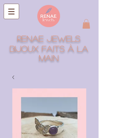
RENAE jEWELS
Bijoux faits à la
main