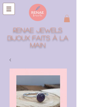
RENAE jEWELS
Bijoux faits à la
main